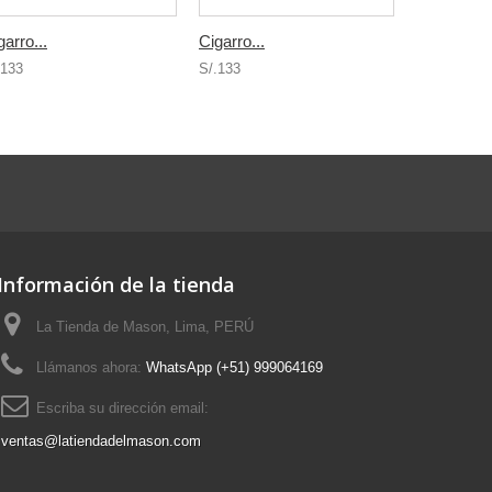
garro...
Cigarro...
Cigarro...
.133
S/.133
S/.133
Información de la tienda
La Tienda de Mason, Lima, PERÚ
Llámanos ahora:
WhatsApp (+51) 999064169
Escriba su dirección email:
ventas@latiendadelmason.com