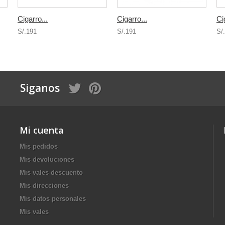
Cigarro...
Cigarro...
Ci
S/.191
S/.191
S/
Siganos
Mi cuenta
Mis pedidos
Mis devoluciones
Mis vales descuento
Mis direcciones
Mis datos personales
Mis vales