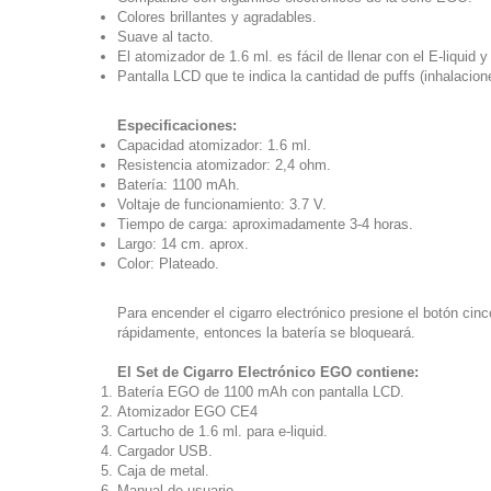
Colores brillantes y agradables.
Suave al tacto.
El atomizador de 1.6 ml. es fácil de llenar con el E-liquid 
Pantalla LCD que te indica la cantidad de puffs (inhalacio
Especificaciones:
Capacidad atomizador: 1.6 ml.
Resistencia atomizador: 2,4 ohm.
Batería: 1100 mAh.
Voltaje de funcionamiento: 3.7 V.
Tiempo de carga: aproximadamente 3-4 horas.
Largo: 14 cm. aprox.
Color: Plateado.
Para encender el cigarro electrónico presione el botón ci
rápidamente, entonces la batería se bloqueará.
El Set de Cigarro Electrónico EGO contiene:
Batería EGO de 1100 mAh con pantalla LCD.
Atomizador EGO CE4
Cartucho de 1.6 ml. para e-liquid.
Cargador USB.
Caja de metal.
Manual de usuario.