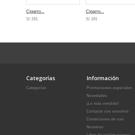
Cigarro...
Cigarro...
S/.191
S/.191
Categorías
Información
Categorías
Promociones especiales
Novedades
¡Lo más vendido!
Contacte con nosotros
Condiciones de uso
Nosotros
Libro de reclamaciones