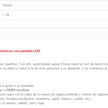
Unisex
+ 18
ónicos con pantalla LCD!
:
fumar cigarrillos. Con ello, usted puede vapear (fumar vapor en vez de humo 
que no daña su salud ni la de otras personas a su alrededor, y no contamina a
 la gente a su alrededor.
ajo a
CERO nicotina
!
sino vapor con el sabor de su marca de cigarro preferido y cientos de sabores
ky, frutados,eucalyptus, strawberry, apple, tobacco, vanilla, etc.)
su aliento, cabello, piel y ropa.