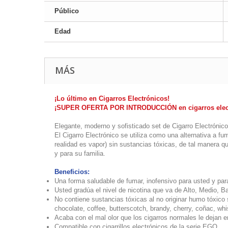
Público
Edad
MÁS
¡Lo último en Cigarros Electrónicos!
¡SUPER OFERTA POR INTRODUCCIÓN en cigarros electr
Elegante, moderno y sofisticado set de Cigarro Electrónico
El Cigarro Electrónico se utiliza como una alternativa a 
realidad es vapor) sin sustancias tóxicas, de tal manera 
y para su familia.
Beneficios:
Una forma saludable de fumar, inofensivo para usted y para
Usted gradúa el nivel de nicotina que va de Alto, Medio, B
No contiene sustancias tóxicas al no originar humo tóxico 
chocolate, coffee, butterscotch, brandy, cherry, coñac, whis
Acaba con el mal olor que los cigarros normales le dejan en 
Compatible con cigarrillos electrónicos de la serie EGO.