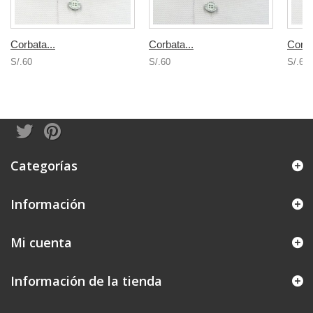
Corbata...
Corbata...
Corba
S/.60
S/.60
S/.68
Categorías
Información
Mi cuenta
Información de la tienda