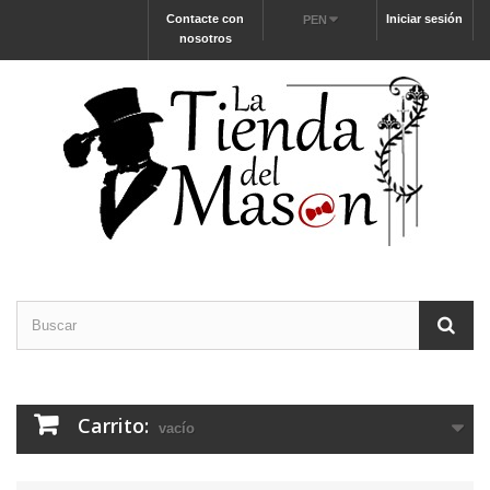
Contacte con
Iniciar sesión
PEN
nosotros
Carrito:
vacío