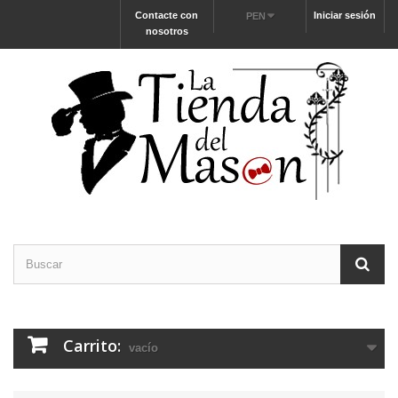
Contacte con
Iniciar sesión
PEN
nosotros
Carrito:
vacío