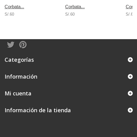
Corbata...
Corbata...
Corba
S/.60
S/.60
S/.68
Categorías
Información
Mi cuenta
Información de la tienda