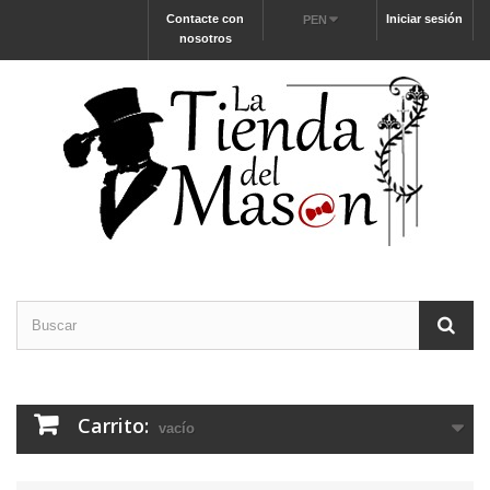
Contacte con
Iniciar sesión
PEN
nosotros
Carrito:
vacío