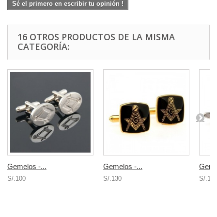
Sé el primero en escribir tu opinión !
16 OTROS PRODUCTOS DE LA MISMA
CATEGORÍA:
Gemelos -...
Gemelos -...
Gemel
S/.100
S/.130
S/.13